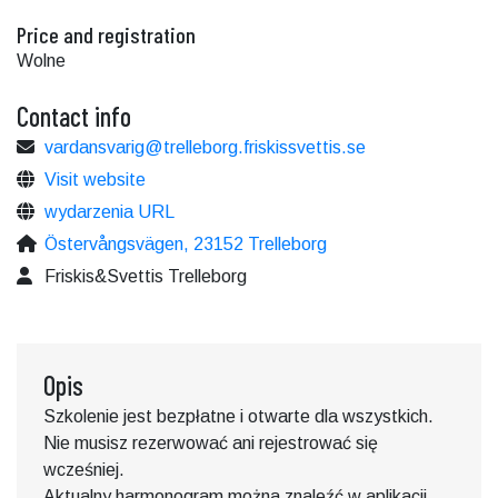
Price and registration
Wolne
Contact info
vardansvarig@trelleborg.friskissvettis.se
Visit website
wydarzenia URL
Östervångsvägen, 23152 Trelleborg
Friskis&Svettis Trelleborg
Opis
Szkolenie jest bezpłatne i otwarte dla wszystkich.
Nie musisz rezerwować ani rejestrować się
wcześniej.
Aktualny harmonogram można znaleźć w aplikacji