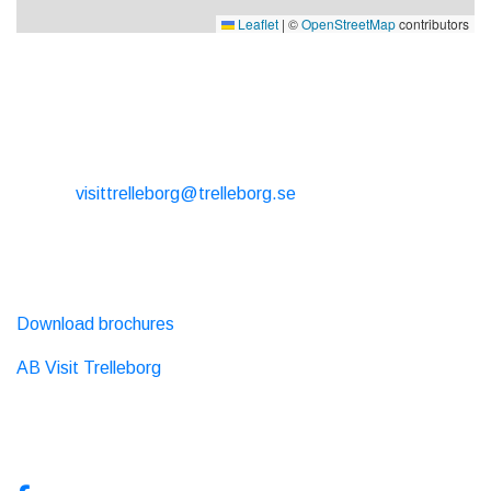
Leaflet
|
©
OpenStreetMap
contributors
CONTACT
E-mail:
visittrelleborg@trelleborg.se
Phone: + 46 410-73 33 20
EXTERNAL LINKS
Download brochures
AB Visit Trelleborg
SOCIAL MEDIA