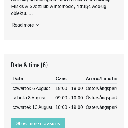
Friskis & Svetti lub w internecie, filtrując według
obiektu.
Read more
W przypadku intensywnych opadów deszczu lub
burzy zajęcia zostaną odwołane. Bądź na bieżąco w
aplikacji lub w internecie.
Date & time
(6)
Data
Czas
Arena/Location
czwartek 6 August
18:00 - 19:00
Östervångsparken
sobota 8 August
09:00 - 10:00
Östervångsparken
czwartek 13 August
18:00 - 19:00
Östervångsparken
Show more occasions