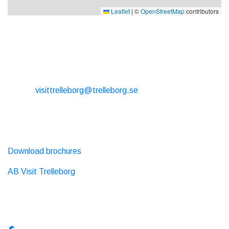
Leaflet
|
©
OpenStreetMap
contributors
CONTACT
E-mail:
visittrelleborg@trelleborg.se
Phone: + 46 410-73 33 20
EXTERNAL LINKS
Download brochures
AB Visit Trelleborg
SOCIAL MEDIA