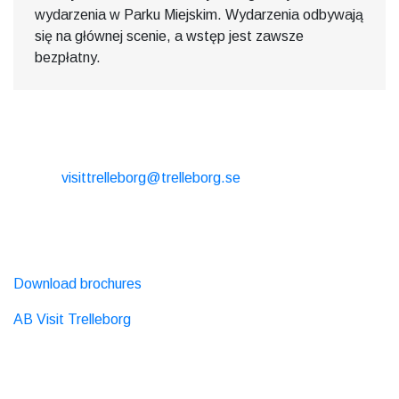
wydarzenia w Parku Miejskim. Wydarzenia odbywają
się na głównej scenie, a wstęp jest zawsze
bezpłatny.
CONTACT
E-mail:
visittrelleborg@trelleborg.se
Phone: + 46 410-73 33 20
EXTERNAL LINKS
Download brochures
AB Visit Trelleborg
SOCIAL MEDIA