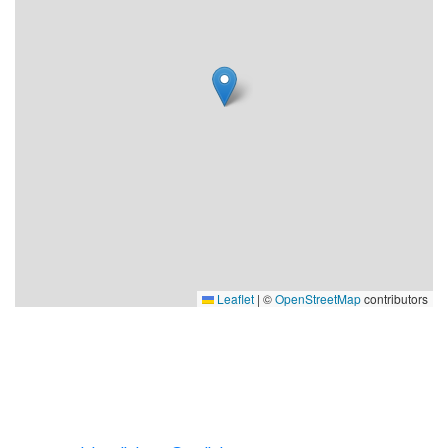
gora/kultur/humorfestival/ för mer information och
fullständigt program.
Biljettalternativ:
Festivalpass 250 kr - tillgång till alla shower UTOM
avslutande headliner som kräver separat biljett.
Headlinerbiljett 199 kr - separat biljett för kvällens
avslutande show där Petrina Solange och Robin
Paulsson roar oss under en halvtimme var.
Leaflet
|
©
OpenStreetMap
contributors
KONTAKT