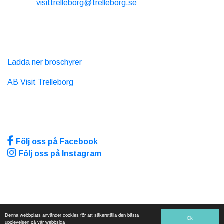
E-post:
visittrelleborg@trelleborg.se
Tel: + 46 410-73 33 20
EXTERNA LÄNKAR
Ladda ner broschyrer
AB Visit Trelleborg
SOCIALA MEDIA
Följ oss på Facebook
Följ oss på Instagram
Sidan producerad av
Visit Group
med
Citybreak™
Information & Reservation System.
Denna webbplats använder cookies för att säkerställa den bästa
WEBX CMS
Ok
upplevelsen på vår webbsida