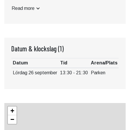
ROBIN PAULSSON.
Read more
Festivalen inkluderar:
* Rookietävling för nykomlingar där lokal jury utser
vinnaren som får ett fint pris.
* English comedy show med internationella komiker -
MC Joe Eagan, Loren Mayshark, Donatas Kveselys,
Datum & klockslag
(1)
Kaspar Tingleff och Kriti Prajapati
* Göteborgsexpressen, med fyra komiker från
Datum
Tid
Arena/Plats
västkusten - Martin Krantz, Filip Hjelmér, Karin
Lördag 26 september
13:30 - 21:30
Parken
Svenner och Tito Salazar
* Soloshow med Birgitta Klepke
* Open mic för alla som önskar pröva.
Prisbelönta Åleds pizza kommer att finnas på plats
med sin foodtruck och Krögaren kommer att hålla
+
baren öppen. En dag att njuta av helt enkelt!
−
Besök https://www.trelleborg.se/uppleva-