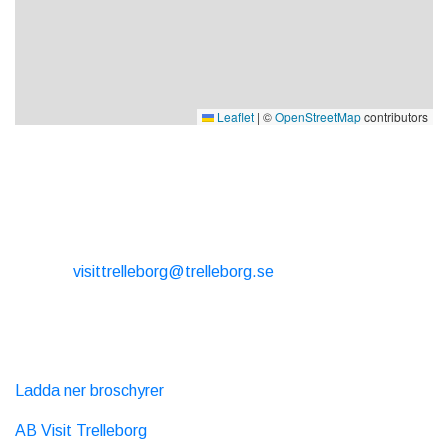
Leaflet
|
©
OpenStreetMap
contributors
KONTAKT
E-post:
visittrelleborg@trelleborg.se
Tel: + 46 410-73 33 20
EXTERNA LÄNKAR
Ladda ner broschyrer
AB Visit Trelleborg