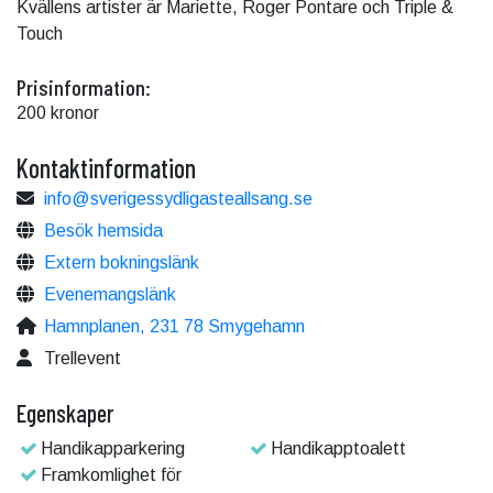
Kvällens artister är Mariette, Roger Pontare och Triple &
Touch
Prisinformation:
200 kronor
Kontaktinformation
info@sverigessydligasteallsang.se
Besök hemsida
Extern bokningslänk
Evenemangslänk
Hamnplanen, 231 78 Smygehamn
Trellevent
Egenskaper
Handikapparkering
Handikapptoalett
Framkomlighet för