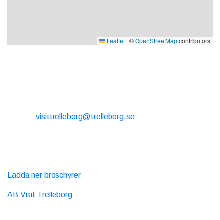
Leaflet
|
©
OpenStreetMap
contributors
KONTAKT
E-post:
visittrelleborg@trelleborg.se
Tel: + 46 410-73 33 20
EXTERNA LÄNKAR
Ladda ner broschyrer
AB Visit Trelleborg