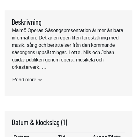
Beskrivning
Malmö Operas Säsongspresentation är mer än bara
information. Det är en egen liten föreställning med
musik, sång och berättelser från den kommande
säsongens uppsättningar. Lotte, Nils och Johan
guidar publiken genom opera, musikela och
orkesterverk.
Välkända klassiker blandas med helt nyskrivet i en
Read more
säsong som har något för alla smaker och alla åldrar.
Lotte Ohlander är mezzosopran och har spelat bland
annat i Spelman på taket och Sound of music.
Nils Gustén är bas. På Malmö Opera har han bland
annat spelat Mars i Orfeus i underjorden och Pistola i
Datum & klockslag
(1)
Falstaff.
Johan Reis är frilansande pianist som ofta anlitas av