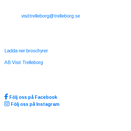
KONTAKT
E-post:
visittrelleborg@trelleborg.se
Tel: + 46 410-73 33 20
EXTERNA LÄNKAR
Ladda ner broschyrer
AB Visit Trelleborg
SOCIALA MEDIA
Följ oss på Facebook
Följ oss på Instagram
Sidan producerad av
Visit Group
med
Citybreak™
Information & Reservation System.