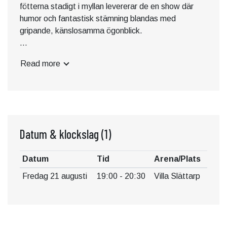
fötterna stadigt i myllan levererar de en show där
humor och fantastisk stämning blandas med
gripande, känslosamma ögonblick.
I stommen av NIMT hittar vi Lukas Larsson på sång
Read more
och Viktor Rosberg vid pianot. Utöver Lukas &
Viktor har de det fantastiska bandet i ryggen, och är
totalt 7-8 personer som kliver upp på scenen för att
ge er ett musikaliskt ös ni sent ska glömma.
Det här blir en varm, personlig och djupt
Datum & klockslag
(1)
underhållande sommarkväll under bar himmel.
Platserna är begränsade – se till att säkra din biljett i
Datum
Tid
Arena/Plats
god tid!
Fredag 21 augusti
19:00 - 20:30
Villa Slättarp
Insläpp: 17.30