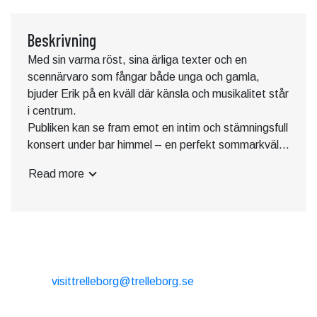
Beskrivning
Med sin varma röst, sina ärliga texter och en
scennärvaro som fångar både unga och gamla,
bjuder Erik på en kväll där känsla och musikalitet står
i centrum.
Publiken kan se fram emot en intim och stämningsfull
konsert under bar himmel – en perfekt sommarkväll
där havsbrisen möter tonerna från Eriks gitarr.
Read more
Oavsett om du är långvarigt fan eller nyfiken
förstagångslyssnare kommer hans melodier och
berättelser skapa en upplevelse som dröjer sig kvar.
Ta med vännerna, filt och picknickkorg, och gör dig
KONTAKT
redo för en musikalisk höjdpunkt vid kusten. När
solen går ner över Beddingestrand blir Thurevallen
E-post:
visittrelleborg@trelleborg.se
scenen för en magisk kväll tillsammans med Erik
Tel: + 46 410-73 33 20
Ekström.