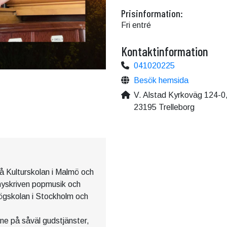
Prisinformation:
Fri entré
Kontaktinformation
041020225
Besök hemsida
V. Alstad Kyrkoväg 124-0
23195 Trelleborg
å Kulturskolan i Malmö och
l nyskriven popmusik och
högskolan i Stockholm och
åne på såväl gudstjänster,