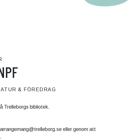
R
 NPF
RATUR & FÖREDRAG
 Trelleborgs bibliotek.
ll arrangemang@trelleborg.se eller genom att
.