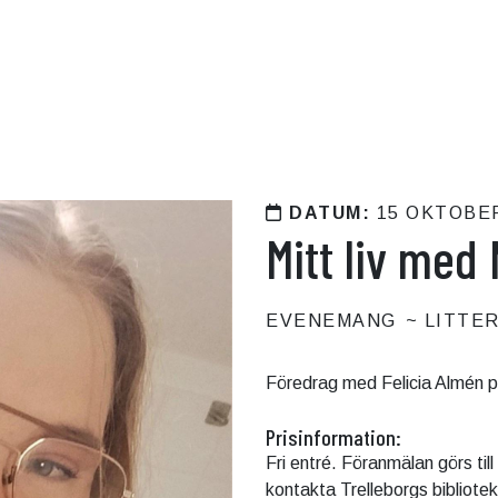
DATUM:
15 OKTOBE
Mitt liv med
EVENEMANG
LITTE
Föredrag med Felicia Almén på
Prisinformation:
Fri entré. Föranmälan görs ti
kontakta Trelleborgs bibliotek