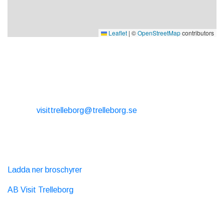
Leaflet
|
©
OpenStreetMap
contributors
KONTAKT
E-post:
visittrelleborg@trelleborg.se
Tel: + 46 410-73 33 20
EXTERNA LÄNKAR
Ladda ner broschyrer
AB Visit Trelleborg