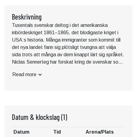
Beskrivning
Tusentals svenskar deltog i det amerikanska
inbördeskriget 1861–1865, det blodigaste kriget i
USA:s historia. Många immigranter som kommit till
det nya landet fann sig plötsligt tvungna att välja
sida trots att många av dem knappt lärt sig språket.
Niclas Sennerteg har forskat kring de svenskar som
deltog i krigets kulmen under tre heta dagar i juli
Read more
1863. Slaget vid Gettysburg var inte bara en
skandinavisk och svensk angelägenhet – utan också
en skånsk.
Föredraget är ett samarbete mellan ABF Malmö
Sydväst och Trelleborgs bibliotek.
Datum & klockslag
(1)
Föranmälan görs till arrangemang@trelleborg.se
eller genom att kontakta Trelleborgs bibliotek.
Datum
Tid
Arena/Plats