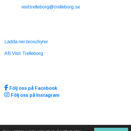
E-post:
visittrelleborg@trelleborg.se
Tel: + 46 410-73 33 20
EXTERNA LÄNKAR
Ladda ner broschyrer
AB Visit Trelleborg
SOCIALA MEDIA
Följ oss på Facebook
Följ oss på Instagram
Sidan producerad av
Visit Group
med
Citybreak™
Information & Reservation System.
Denna webbplats använder cookies för att säkerställa den bästa