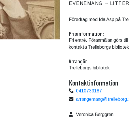
EVENEMANG
LITTE
Föredrag med Ida Asp på Trell
Prisinformation:
Fri entré. Föranmälan görs ti
kontakta Trelleborgs bibliotek
Arrangör
Trelleborgs bibliotek
Kontaktinformation
0410733187
arrangemang@trelleborg.
Veronica Berggren