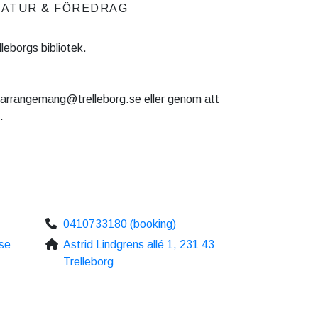
RATUR & FÖREDRAG
eborgs bibliotek.
ll arrangemang@trelleborg.se eller genom att
.
0410733180 (booking)
se
Astrid Lindgrens allé 1, 231 43
Trelleborg