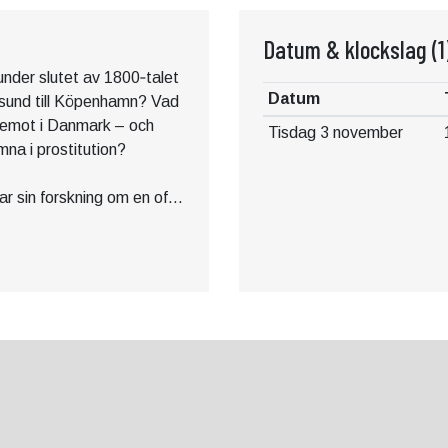
Datum & klockslag
(1
under slutet av 1800‑talet
Datum
esund till Köpenhamn? Vad
e emot i Danmark – och
Tisdag 3 november
na i prostitution?
ar sin forskning om en ofta
storien. Genom
brev tecknas en bild av de
i prostitutionen och deras
år, ett samarbete mellan
st.