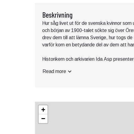
Beskrivning
Hur såg livet ut för de svenska kvinnor som 
och början av 1900‑talet sökte sig över Ör
drev dem till att lämna Sverige, hur togs d
varför kom en betydande del av dem att ham
Historikern och arkivarien Ida Asp presenter
förbisedd del av den nordiska migrationshi
Read more
arkivmaterial, polisrapporter och bevarade 
svenska kvinnornas livsvillkor, deras väg in 
senare liv.
Föredraget ingår i serien Historiska Sidosp
+
Trelleborgs bibliotek och ABF Malmö Sydvä
−