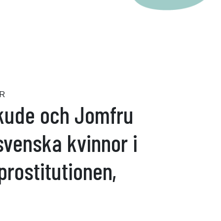
R
Skude och Jomfru
svenska kvinnor i
rostitutionen,