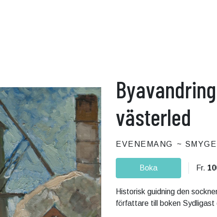
Byavandring 
västerled
EVENEMANG
SMYGE
Boka
Fr.
10
Historisk guidning den sockne
författare till boken Sydligast