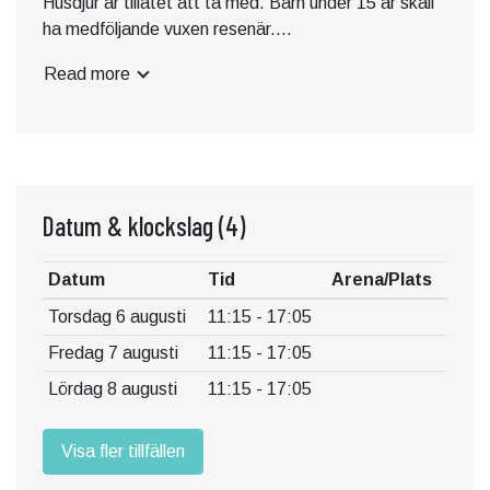
Husdjur är tillåtet att ta med. Barn under 15 år skall
ha medföljande vuxen resenär.
Read more
Med reservation för ändringar. Notera att
avgångstiderna är ungefärliga!
Tidtabell:
Trelleborg - Dalabadet-Gislövs hamn-Smygehuk:
Datum & klockslag
(4)
Trelleborg Stortorget: 11.15, 13.15, 15.15
Datum
Tid
Arena/Plats
Dalabadet: 11.30, 13.30, 15.30
Torsdag 6 augusti
11:15 - 17:05
Gislövs Hamn: 11.40, 13.40, 15.40
Smygehuks hamn: 12. 00, 14.00, 16.00
Fredag 7 augusti
11:15 - 17:05
Lördag 8 augusti
11:15 - 17:05
Smygehuk-Gislövs hamn-Dalabadet-Trelleborg
Smygehuks hamn: 12.15, 14.15, 16.15
Visa fler tillfällen
Gislövs hamn: 12.40, 14.40, 16.40