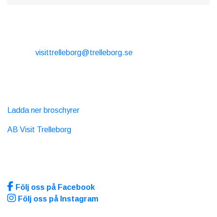
Dalabadet: 12.50, 14.50, 16.50
Trelleborg Stortorget: 13.05, 15.05, 17.05
KONTAKT
Palmbussen är bokad för andra event och utgår
följande datum: 1/7, 4/7, 18/7, 1/8, 4/8
E-post:
visittrelleborg@trelleborg.se
Tel: + 46 410-73 33 20
EXTERNA LÄNKAR
Ladda ner broschyrer
AB Visit Trelleborg
SOCIALA MEDIA
Följ oss på Facebook
Följ oss på Instagram