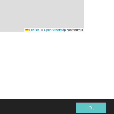
Leaflet
|
©
OpenStreetMap
contributors
Ok
WEBX CMS