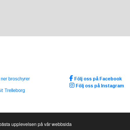
ERNA LÄNKAR
SOCIALA MEDIA
ner broschyrer
Följ oss på Facebook
Följ oss på Instagram
it Trelleborg
 bästa upplevelsen på vår webbsida
k™ Information & Reservation System.