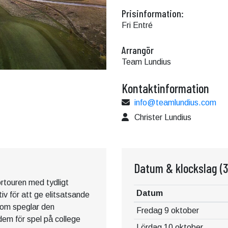
Prisinformation:
Fri Entré
Arrangör
Team Lundius
Kontaktinformation
info@teamlundius.com
Christer Lundius
Datum & klockslag
(3
ortouren med tydligt
Datum
tiv för att ge elitsatsande
 som speglar den
Fredag 9 oktober
dem för spel på college
Lördag 10 oktober