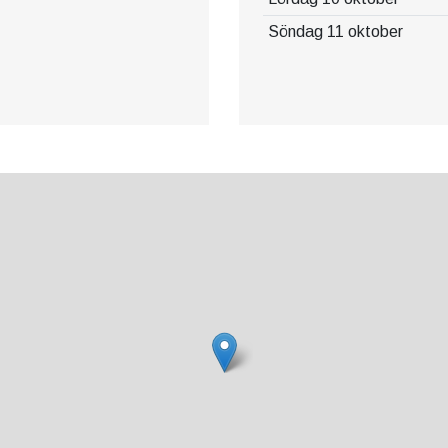
Söndag 11 oktober
-rankade (World Amateur
g inte bara erbjuder
 samla internationella
WAGR-placering och SGF:s
älls att de mest lovande
äta sig mot tufft motstånd
nationella tävlingsarenan.