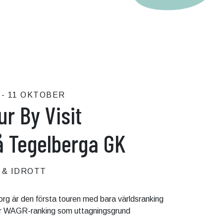
 - 11 OKTOBER
ur By Visit
å Tegelberga GK
 & IDROTT
borg är den första touren med bara världsranking
r WAGR-ranking som uttagningsgrund