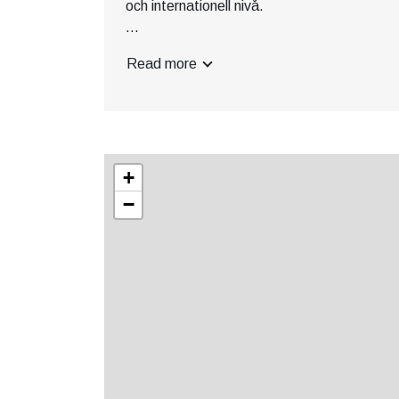
och internationell nivå.
Touren består av 6 tävlingar som är WAGR
Read more
Golf Ranking), vilket innebär att varje tävlin
värdefull erfarenhet utan också möjlighet att
rankingpoäng.
Spelschema 2026:
30-31 mars, Bedinge GK
+
16-17 maj, Trelleborgs GK
13-14 juni, Tegelberga GK
−
12-13 september, Trelleborgs GK
9-11 oktober, Tegelberga GK
25-27 oktober, Bedinge GK
Urvalet till touren baseras på spelarens 
nationella juniorranking. På så sätt säkerst
och satsande juniorerna får möjlighet att m
och utvecklas i en miljö som liknar den inter