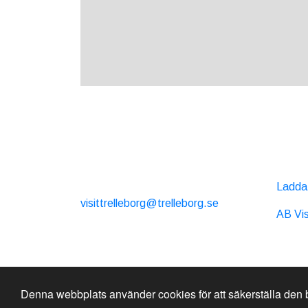
KONTAKT
EXT
E-post:
Ladda 
visittrelleborg@trelleborg.se
AB Vis
Tel: + 46 410-73 33 20
Denna webbplats använder cookies för att säkerställa den
Sidan producerad av
Visit Group
med
Citybrea