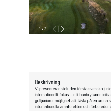
1
/
2
Beskrivning
Vi presenterar stolt den första svenska juni
internationellt fokus – ett banbrytande initia
golfjuniorer möjlighet att tävla på en arena
internationella amatöreliten och förbereder 