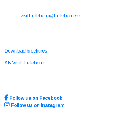
CONTACT
E-mail:
visittrelleborg@trelleborg.se
Phone: + 46 410-73 33 20
EXTERNAL LINKS
Download brochures
AB Visit Trelleborg
SOCIAL MEDIA
Follow us on Facebook
Follow us on Instagram
Site produced by
Visit Group
with
Citybreak™ Information
& Reservation System.