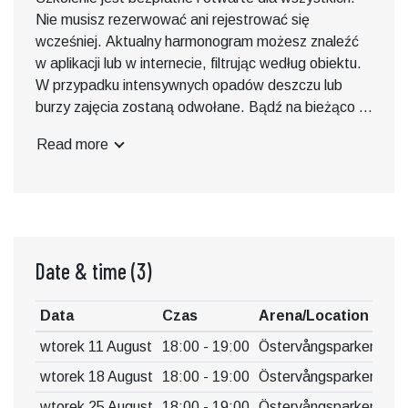
Nie musisz rezerwować ani rejestrować się
wcześniej. Aktualny harmonogram możesz znaleźć
w aplikacji lub w internecie, filtrując według obiektu.
W przypadku intensywnych opadów deszczu lub
burzy zajęcia zostaną odwołane. Bądź na bieżąco w
aplikacji lub w internecie.
Read more
Date & time
(3)
Data
Czas
Arena/Location
wtorek 11 August
18:00 - 19:00
Östervångsparken
wtorek 18 August
18:00 - 19:00
Östervångsparken
wtorek 25 August
18:00 - 19:00
Östervångsparken