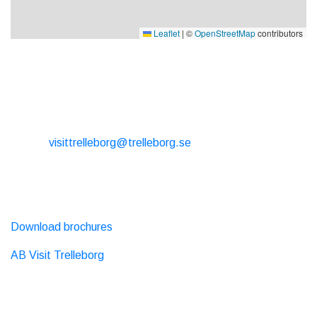
Leaflet
|
©
OpenStreetMap
contributors
CONTACT
E-mail:
visittrelleborg@trelleborg.se
Phone: + 46 410-73 33 20
EXTERNAL LINKS
Download brochures
AB Visit Trelleborg
SOCIAL MEDIA