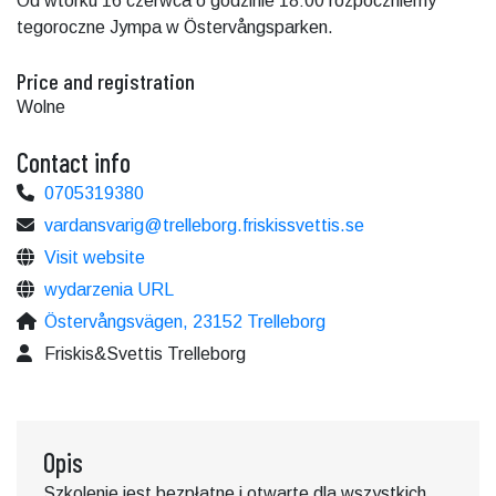
Od wtorku 16 czerwca o godzinie 18:00 rozpoczniemy
tegoroczne Jympa w Östervångsparken.
Price and registration
Wolne
Contact info
0705319380
vardansvarig@trelleborg.friskissvettis.se
Visit website
wydarzenia URL
Östervångsvägen, 23152 Trelleborg
Friskis&Svettis Trelleborg
Opis
Szkolenie jest bezpłatne i otwarte dla wszystkich.