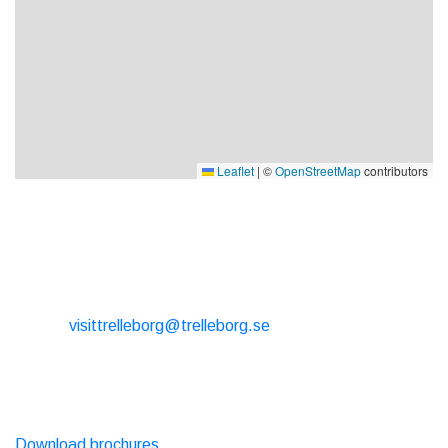
Leaflet
|
©
OpenStreetMap
contributors
CONTACT
E-mail:
visittrelleborg@trelleborg.se
Phone: + 46 410-73 33 20
EXTERNAL LINKS
Download brochures