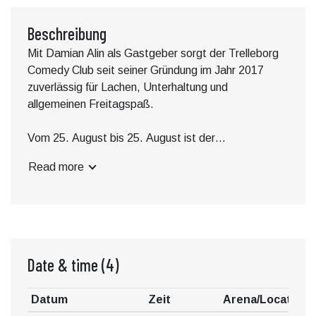
Beschreibung
Mit Damian Alin als Gastgeber sorgt der Trelleborg
Comedy Club seit seiner Gründung im Jahr 2017
zuverlässig für Lachen, Unterhaltung und
allgemeinen Freitagspaß.
Vom 25. August bis 25. August ist der
Austragungsort das Parken Culture and Conference
Read more
Center, Norregatan 46.
Unter 18 Jahren nur in Begleitung eines
Erwachsenen. Eintritt ab 18:30 Uhr.
Date & time
(4)
Datum
Zeit
Arena/Location