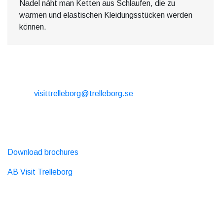
Nadel näht man Ketten aus Schlaufen, die zu
warmen und elastischen Kleidungsstücken werden
können.
CONTACT
E-mail:
visittrelleborg@trelleborg.se
Phone: + 46 410-73 33 20
EXTERNAL LINKS
Download brochures
AB Visit Trelleborg
SOCIAL MEDIA