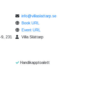
info@villaslattarp.se
Book URL
Event URL
-9, 231
Villa Slättarp
Handikapptoalett